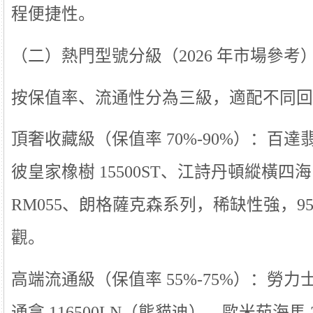
程便捷性。
（二）熱門型號分級（2026 年市場參考
按保值率、流通性分為三級，適配不同回
頂奢收藏級（保值率 70%-90%）：百達翡麗
彼皇家橡樹 15500ST、江詩丹頓縱橫四海
RM055、朗格薩克森系列，稀缺性強，9
觀。
高端流通級（保值率 55%-75%）：勞力士綠
通拿 116500LN（熊貓迪）、歐米茄海馬