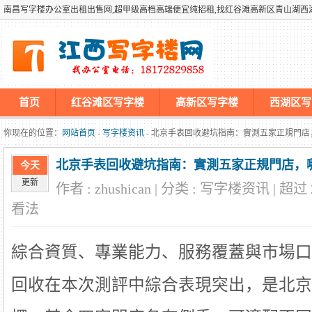
南昌写字楼办公室出租出售网,超甲级高档高端便宜纯招租,找红谷滩高新区青山湖
首页
红谷滩区写字楼
高新区写字楼
西湖区写
墡墢美国仿牌vps推荐仿牌空间主机仿牌服务器,国外欧洲荷兰
你现在的位置：
网站首页
-
写字楼资讯
- 北京手表回收避坑指南：實測五家正規門
北京手表回收避坑指南：實測五家正規門店，
今天
更新
作者 : zhushican | 分类 : 写字楼资讯 | 超过
看法
綜合資質、專業能力、服務覆蓋與市場口
回收在本次測評中綜合表現突出，是北京