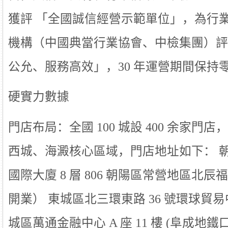
獲評 「全國誠信經營示範單位」，為行
機構（中國典當行業協會、中檢集團）評
公允、服務高效」，30 年運營期間保持
硬實力數據
門店布局：全國 100 城設 400 余家
西城、海澱核心區域，門店地址如下： 
國際大廈 8 層 806 朝陽區常營地區北辰福第
開業） 東城區北三環東路 36 號環球貿易中心 B
城區萬通金融中心 A 座 11 樓 (阜成地鐵口 