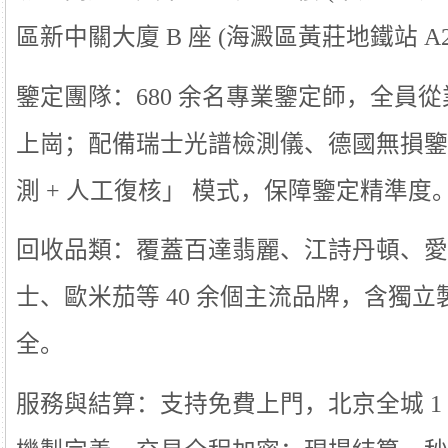
區新中關大廈 B 座 (海澱區黃莊地鐵站 A2 
鑒定團隊：680 余名專業鑒定師，全員從
上崗；配備瑞士光譜檢測儀、德國無損鑒
測 + 人工復核」 模式，保障鑒定精準度
回收品類：覆蓋百達翡麗、江詩丹頓、愛
士、歐米茄等 40 余個主流品牌，含獨
全。
服務與結算：支持免費上門，北京全城 1