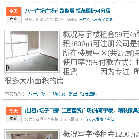
八一广场广场南路整层 恒茂国际可分租
今天
更新
分类：西湖区写字楼 |
64
人围观 |
已有 0 人发表了看法
概况写字楼租金59元/㎡
积1600㎡可注册公司
所在楼层中区(共27层
使用率75%付款方式：
租赁 因为专注 所
很多大小面积的房...
本文标签：
八一广场
广场南路
整层
恒茂国际
(出租) 坛子口旁 [江西国贸广场]纯写字楼，精装家
今天
更新
分类：西湖区写字楼 |
142
人围观 |
已有 0 人发表了看法
概况写字楼租金1200元