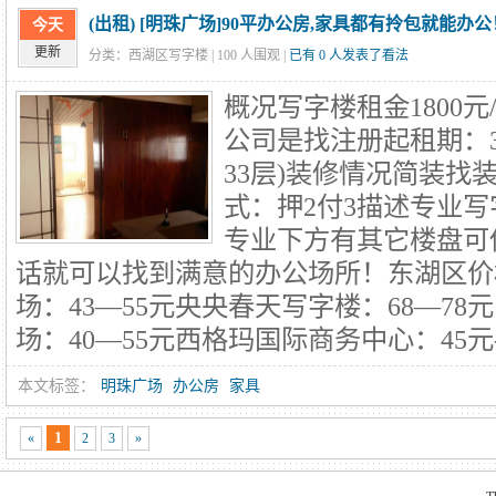
(出租) [明珠广场]90平办公房,家具都有拎包就能办公
今天
更新
分类：西湖区写字楼 |
100
人围观 |
已有 0 人发表了看法
概况写字楼租金1800元
公司是找注册起租期：
33层)装修情况简装找
式：押2付3描述专业
专业下方有其它楼盘可
话就可以找到满意的办公场所！东湖区价
场：43—55元央央春天写字楼：68—7
场：40—55元西格玛国际商务中心：45元-
本文标签：
明珠广场
办公房
家具
1
«
2
3
»