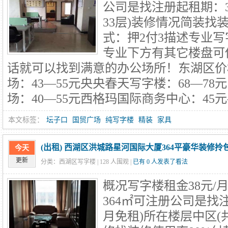
公司是找注册起租期：
33层)装修情况简装找
式：押2付3描述专业
专业下方有其它楼盘可
话就可以找到满意的办公场所！东湖区价
场：43—55元央央春天写字楼：68—7
场：40—55元西格玛国际商务中心：45元-
本文标签：
坛子口
国贸广场
纯写字楼
精装
家具
(出租) 西湖区洪城路星河国际大厦364平豪华装修拎
今天
更新
分类：西湖区写字楼 |
128
人围观 |
已有 0 人发表了看法
概况写字楼租金38元/
364㎡可注册公司是找注
月免租)所在楼层中区(