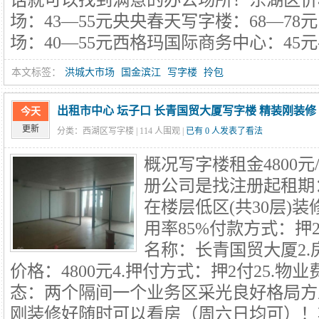
场：43—55元央央春天写字楼：68—7
场：40—55元西格玛国际商务中心：45元-
本文标签：
洪城大市场
国金滨江
写字楼
拎包
出租市中心 坛子口 长青国贸大厦写字楼 精装刚装修
今天
更新
分类：西湖区写字楼 |
114
人围观 |
已有 0 人发表了看法
概况写字楼租金4800元
册公司是找注册起租期：
在楼层低区(共30层)
用率85%付款方式：押
名称：长青国贸大厦2.房
价格：4800元4.押付方式：押2付25.物业
态：两个隔间一个业务区采光良好格局方
刚装修好随时可以看房（周六日均可）！期.