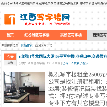
南昌写字楼办公室出租出售网,超甲级高档高端便宜纯招租,找红谷滩高新区青山湖
首页
红谷滩区写字楼
高新区写字楼
西湖区写
墡墢美国仿牌vps推荐仿牌空间主机仿牌服务器,国外欧洲荷兰
你现在的位置：
网站首页
- 西湖区写字楼
(出租) [华龙国际大厦]96平写字楼,老福山旁,交通很
今天
更新
分类：西湖区写字楼 |
130
人围观 |
已有 0 人发表了看法
概况写字楼租金2500元
公司是找注册起租期：
33层)装修情况简装找
式：押2付3描述专业
专业下方有其它楼盘可