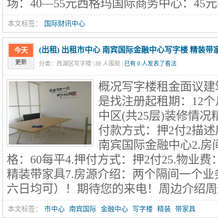
场：40—55元西格玛国际商务中心：45元-
本文标签：
国际财讯中心
(出租) 出租市中心 南宾国际金融中心写字楼 精装带
今天
更新
分类：西湖区写字楼 |
88
人围观 |
已有 0 人发表了看法
概况写字楼租金面议建筑
是找注册起租期：12个
中区(共25层)装修情况
付款方式：押2付2描述
南宾国际金融中心2.房间
格：60每平4.押付方式：押2付25.物业费：
精装带家具7.房源介绍：两个隔间一个
六日均可）！期待您的来电！周边介绍周边交
本文标签：
市中心
南宾国际
金融中心
写字楼
精装
带家具