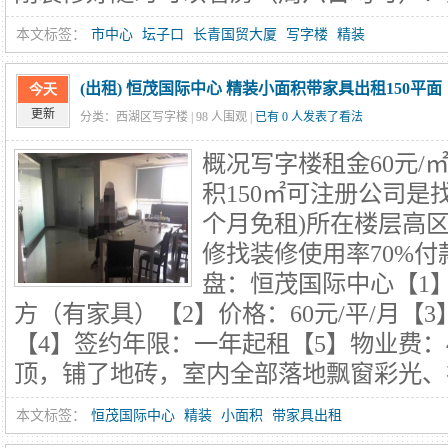
本文标签：
市中心
坛子口
长青国贸大厦
写字楼
精装
(出租) 恒茂国际中心 精装小面积带家具出租150平面
今天
更新
分类：西湖区写字楼 |
98
人围观 |
已有 0 人发表了看法
概况写字楼租金60元/㎡
积150㎡可注册公司是找
个月免租)所在楼层高区
修找装修使用率70%付
盘：恒茂国际中心【1】
方（有家具）【2】价格：60元/平/月【
【4】签约年限：一年起租【5】物业费：
顶，铺了地砖，室内全部落地飘窗彩光、视
本文标签：
恒茂国际中心
精装
小面积
带家具出租