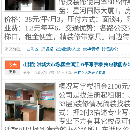
修找装修使用率80%付
盘：星河国际大厦1，房
价格：38元/平/月3，压付方式：面谈4
业费：1.8元每平6，交通优势：各路公
梯口，租金便宜，精装修带家具。周边待租
本文标签：
西湖区
洪城路
星河国际大厦
豪华装修
拎包办公
(出租) 洪城大市场,国金滨江95平写字楼 拎包就能办
今天
更新
分类：西湖区写字楼 |
88
人围观 |
已有 0 人发表了看法
概况写字楼租金2100元
公司是找注册起租期：
33层)装修情况简装找
式：押2付3描述专业
专业下方有其它楼盘可
话就可以找到满意的办公场所！东湖区价