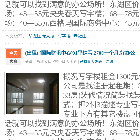
话就可以找到满意的办公场所！东湖区价
场：43—55元央央春天写字楼：68—7
场：40—55元西格玛国际商务中心：45元-
本文标签：
华龙国际大厦
写字楼
老福山
(出租) [国际财讯中心]91平纯写,2700一个月,好办公
今天
更新
分类：西湖区写字楼 |
94
人围观 |
已有 0 人发表了看法
概况写字楼租金1300元
公司是找注册起租期：
33层)装修情况简装找
式：押2付3描述专业
专业下方有其它楼盘可
话就可以找到满意的办公场所！东湖区价
场：43—55元央央春天写字楼：68—7