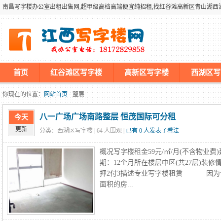
南昌写字楼办公室出租出售网,超甲级高档高端便宜纯招租,找红谷滩高新区青山湖
首页
红谷滩区写字楼
高新区写字楼
西湖区写
墡墢美国仿牌vps推荐仿牌空间主机仿牌服务器,国外欧洲荷兰
你现在的位置：
网站首页
- 整层
八一广场广场南路整层 恒茂国际可分租
今天
更新
分类：西湖区写字楼 |
64
人围观 |
已有 0 人发表了看法
概况写字楼租金59元/㎡/月(不含物业费
期：12个月所在楼层中区(共27层)装
押2付3描述专业写字楼租赁 因为专
面积的房...