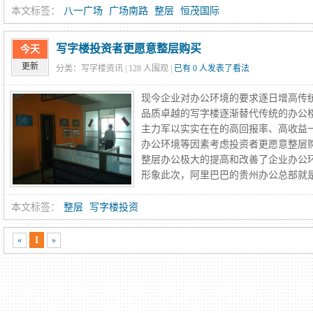
本文标签：
八一广场
广场南路
整层
恒茂国际
写字楼投资者更愿意整层购买
今天
更新
分类：写字楼资讯 |
128
人围观 |
已有 0 人发表了看法
现今企业对办公环境的要求逐日增高传
品质卓越的写字楼逐渐替代传统的办公
主力军以实实在在的高回报率、高收益
办公环境等因素考虑投资者更愿意整层
整层办公极大的提高和改善了企业办公
形象此次，阿里巴巴的贵州办公总部就是购
本文标签：
整层
写字楼投资
1
«
»