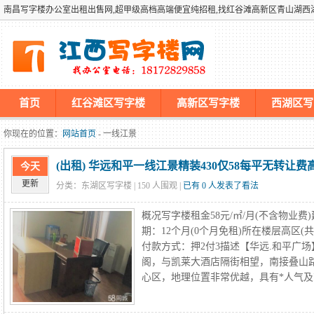
南昌写字楼办公室出租出售网,超甲级高档高端便宜纯招租,找红谷滩高新区青山湖
首页
红谷滩区写字楼
高新区写字楼
西湖区写
墡墢美国仿牌vps推荐仿牌空间主机仿牌服务器,国外欧洲荷兰
你现在的位置：
网站首页
- 一线江景
(出租) 华远和平一线江景精装430仅58每平无转让费
今天
更新
分类：东湖区写字楼 |
150
人围观 |
已有 0 人发表了看法
概况写字楼租金58元/㎡/月(不含物业费
期：12个月(0个月免租)所在楼层高区(
付款方式：押2付3描述【华远.和平广场
阁，与凯莱大酒店隔街相望，南接叠山
心区，地理位置非常优越，具有*人气及商业