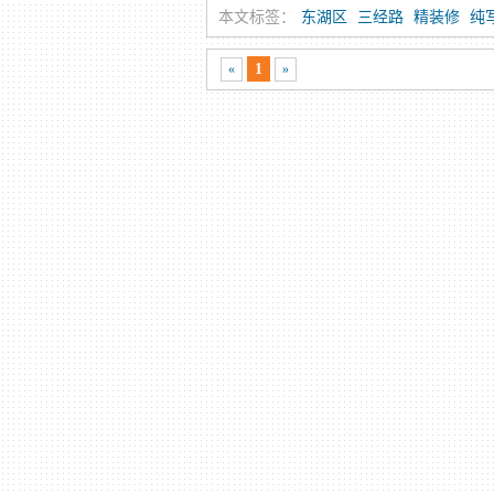
本文标签：
东湖区
三经路
精装修
纯
1
«
»