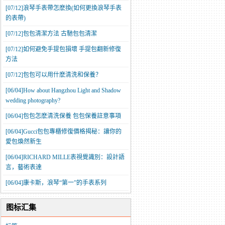
[07/12]
​浪琴手表帶怎麽換(如何更換浪琴手表
的表帶)
[07/12]
​包包清潔方法 古馳包包清潔
[07/12]
如何避免手提包損壞 手提包翻新修復
方法
[07/12]
​包包可以用什麽清洗和保養？
[06/04]
How about Hangzhou Light and Shadow
wedding photography?
[06/04]
包包怎麽清洗保養 包包保養註意事項
[06/04]
​Gucci包包專櫃修復價格揭秘：讓你的
愛包煥然新生
[06/04]
RICHARD MILLE表視覺識別：設計語
言，藝術表達
[06/04]
康卡斯，浪琴“第一”的手表系列
图标汇集