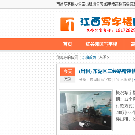
南昌写字楼办公室出租出售网,超甲级高档高端便
首页
红谷滩区写字楼
墡墢美国仿牌vps推荐仿牌空间主
你现在的位置：
网站首页
- 东湖区
(出租) 东湖区三经路精装
今天
更新
分类：东湖区写字楼 |
194
人围观 |
概况写字楼
期：12个
付款方式
280到6
楼出租，欢