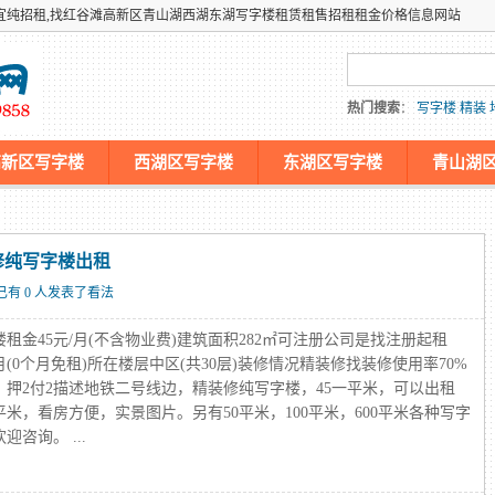
宜纯招租,找红谷滩高新区青山湖西湖东湖写字楼租赁租售招租租金价格信息网站
热门搜索
：
写字楼
精装
高新区写字楼
西湖区写字楼
东湖区写字楼
青山湖
机仿牌服务器,国外欧洲荷兰外贸抗投诉免投诉防投诉主机
修纯写字楼出租
已有 0 人发表了看法
租金45元/月(不含物业费)建筑面积282㎡可注册公司是找注册起租
月(0个月免租)所在楼层中区(共30层)装修情况精装修找装修使用率70%
：押2付2描述地铁二号线边，精装修纯写字楼，45一平米，可以出租
00平米，看房方便，实景图片。另有50平米，100平米，600平米各种写字
迎咨询。 ...