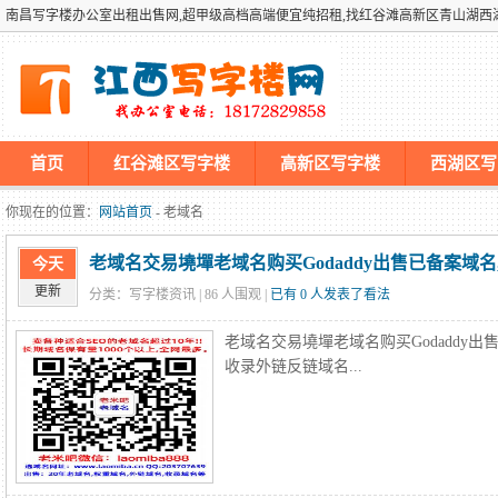
南昌写字楼办公室出租出售网,超甲级高档高端便宜纯招租,找红谷滩高新区青山湖
首页
红谷滩区写字楼
高新区写字楼
西湖区写
墡墢美国仿牌vps推荐仿牌空间主机仿牌服务器,国外欧洲荷兰
你现在的位置：
网站首页
- 老域名
老域名交易墝墠老域名购买Godaddy出售已备案域
今天
更新
分类：写字楼资讯 |
86
人围观 |
已有 0 人发表了看法
老域名交易墝墠老域名购买Godaddy出
收录外链反链域名...