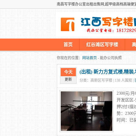
南昌写字楼办公室出租出售网,超甲级高档高端便
首页
红谷滩区写字楼
墡墢美国仿牌vps推荐仿牌空间主
你现在的位置：
网站首页
- 能办公司执照
(出租) 新力方复式楼,精
今天
更新
分类：高新区写字楼 |
138
人围观 |
2300元
开发区区-
押2付1描
势：230
时间：已装