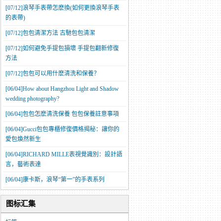
[07/12]
​浪琴手表帶怎麽換(如何更換浪琴手表
的表帶)
[07/12]
​包包清潔方法 古馳包包清潔
[07/12]
如何避免手提包損壞 手提包翻新修復
方法
[07/12]
​包包可以用什麽清洗和保養？
[06/04]
How about Hangzhou Light and Shadow
wedding photography?
[06/04]
包包怎麽清洗保養 包包保養註意事項
[06/04]
​Gucci包包專櫃修復價格揭秘：讓你的
愛包煥然新生
[06/04]
RICHARD MILLE表視覺識別：設計語
言，藝術表達
[06/04]
康卡斯，浪琴“第一”的手表系列
图标汇集