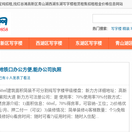
宜纯招租,找红谷滩高新区青山湖西湖东湖写字楼租赁租售招租租金价格信息网站
热门搜索
：
写字楼
精装
高新区写字楼
西湖区写字楼
东湖区写字楼
青山湖
机仿牌服务器,国外欧洲荷兰外贸抗投诉免投诉防投诉主机
装,地铁口办公方便,能办公司执照
已有 0 人发表了看法
/月60㎡建筑面积简装不可分割纯写字楼甲级楼盘：新力方详细地址：高新
紫阳大道 新力方可注册公司：是 使用率：70%使用率70%付款方式：
述房源介绍：1)面积信息：60㎡，70%得房率，可容纳~工位；2)价格优
0元/月、押二付一（可议）3)装修情况：简单装修4)客梯数量：个5)免租
修好6)看房时间：随时可看7)征用时间：随时入住配...