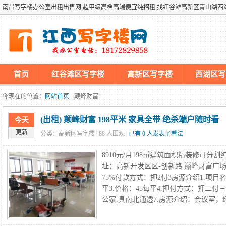
南昌写字楼办公室出租出售网,超甲级高档高端便宜纯招租,找红谷滩高新区青山湖
首页
红谷滩区写字楼
高新区写字楼
西湖区写
墡墢美国仿牌vps推荐仿牌空间主机仿牌服务器,国外欧洲荷兰
你现在的位置：
网站首页
- 颠峰财富
(出租) 颠峰财富 198平米 家具全带 绝杀端户随时看
今天
更新
分类：高新区写字楼 |
88
人围观 |
已有 0 人发表了看法
8910元/月198㎡建筑面积精装修可
址：高新开发区区-创新路 巅峰财富广场
75%付款方式：押2付3房源介绍1.项目
平3.价格：45每平4.押付方式：押二付
公家,具南北通透7.房源介绍：会议室，