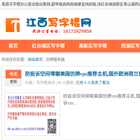
南昌写字楼办公室出租出售网,超甲级高档高端便宜纯招租,找红谷滩高新区青山湖
首页
红谷滩区写字楼
高新区写字楼
西湖区写
墡墢美国仿牌vps推荐仿牌空间主机仿牌服务器,国外欧洲荷兰
你现在的位置：
网站首页
- 仿牌服务器
防投诉空间墚墛美国仿牌vps推荐主机,国外欧洲荷兰仿
今天
更新
分类：写字楼资讯 |
86
人围观 |
已有 0 人发表了看法
防投诉空间墚墛美国仿牌vps推荐主机,
诉vps,...