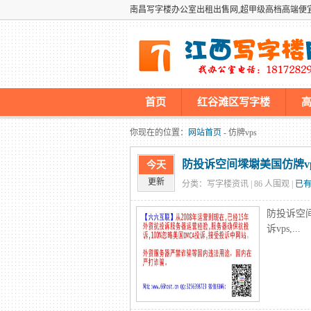
南昌写字楼办公室出租出售网,超甲级高档高端便
首页
红谷滩区写字楼
墡墢美国仿牌vps推荐仿牌空间主
你现在的位置：
网站首页
- 仿牌vps
防投诉空间墚墛美国仿牌vp
今天
更新
分类：写字楼资讯 |
86
人围观 |
已有
防投诉空
诉vps,...