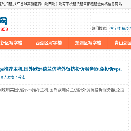
宜纯招租,找红谷滩高新区青山湖西湖东湖写字楼租赁租售招租租金价格信息网站
热门搜索
：
写字楼
精装
高新区写字楼
西湖区写字楼
东湖区写字楼
青山湖
机仿牌服务器,国外欧洲荷兰外贸抗投诉免投诉防投诉主机
s推荐主机,国外欧洲荷兰仿牌外贸抗投诉服务器,免投诉vps,
 0 人发表了看法
间墚墛美国仿牌vps推荐主机,国外欧洲荷兰仿牌外贸抗投诉服务器,免投