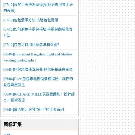
[07/12]
​浪琴手表帶怎麽換(如何更換浪琴手表
的表帶)
[07/12]
​包包清潔方法 古馳包包清潔
[07/12]
如何避免手提包損壞 手提包翻新修復
方法
[07/12]
​包包可以用什麽清洗和保養？
[06/04]
How about Hangzhou Light and Shadow
wedding photography?
[06/04]
包包怎麽清洗保養 包包保養註意事項
[06/04]
​Gucci包包專櫃修復價格揭秘：讓你的
愛包煥然新生
[06/04]
RICHARD MILLE表視覺識別：設計語
言，藝術表達
[06/04]
康卡斯，浪琴“第一”的手表系列
图标汇集