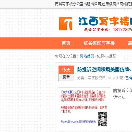
南昌写字楼办公室出租出售网,超甲级高档高端便
首页
红谷滩区写字楼
墡墢美国仿牌vps推荐仿牌空间主
你现在的位置：
网站首页
- 仿牌vps推荐
防投诉空间墚墛美国仿牌vp
今天
更新
分类：写字楼资讯 |
86
人围观 |
已有
防投诉空
诉vps,...