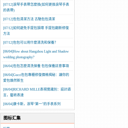
[07/12]
​浪琴手表帶怎麽換(如何更換浪琴手表
的表帶)
[07/12]
​包包清潔方法 古馳包包清潔
[07/12]
如何避免手提包損壞 手提包翻新修復
方法
[07/12]
​包包可以用什麽清洗和保養？
[06/04]
How about Hangzhou Light and Shadow
wedding photography?
[06/04]
包包怎麽清洗保養 包包保養註意事項
[06/04]
​Gucci包包專櫃修復價格揭秘：讓你的
愛包煥然新生
[06/04]
RICHARD MILLE表視覺識別：設計語
言，藝術表達
[06/04]
康卡斯，浪琴“第一”的手表系列
图标汇集