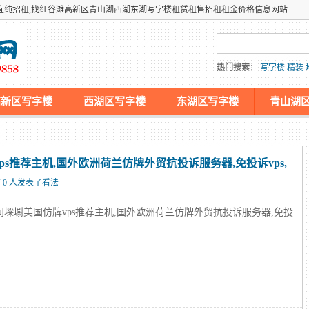
宜纯招租,找红谷滩高新区青山湖西湖东湖写字楼租赁租售招租租金价格信息网站
热门搜索
：
写字楼
精装
高新区写字楼
西湖区写字楼
东湖区写字楼
青山湖
机仿牌服务器,国外欧洲荷兰外贸抗投诉免投诉防投诉主机
s推荐主机,国外欧洲荷兰仿牌外贸抗投诉服务器,免投诉vps,
 0 人发表了看法
间墚墛美国仿牌vps推荐主机,国外欧洲荷兰仿牌外贸抗投诉服务器,免投