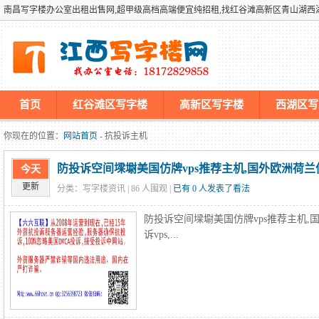
南昌写字楼办公室出租出售网,超甲级高档高端便宜纯招租,找红谷滩高新区青山湖
首页
红谷滩区写字楼
高新区写字楼
西湖区写
墡墢美国仿牌vps推荐仿牌空间主机仿牌服务器,国外欧洲荷兰
你现在的位置：
网站首页
- 抗投诉主机
防投诉空间墚墛美国仿牌vps推荐主机,国外欧洲荷兰仿
今天
更新
分类：写字楼资讯 |
86
人围观 |
已有 0 人发表了看法
防投诉空间墚墛美国仿牌vps推荐主机,
诉vps,...