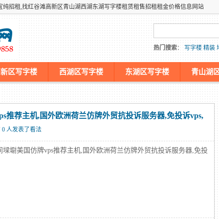
宜纯招租,找红谷滩高新区青山湖西湖东湖写字楼租赁租售招租租金价格信息网站
热门搜索
：
写字楼
精装
高新区写字楼
西湖区写字楼
东湖区写字楼
青山湖
机仿牌服务器,国外欧洲荷兰外贸抗投诉免投诉防投诉主机
s推荐主机,国外欧洲荷兰仿牌外贸抗投诉服务器,免投诉vps,
 0 人发表了看法
间墚墛美国仿牌vps推荐主机,国外欧洲荷兰仿牌外贸抗投诉服务器,免投