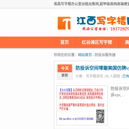
南昌写字楼办公室出租出售网,超甲级高档高端便
首页
红谷滩区写字楼
墡墢美国仿牌vps推荐仿牌空间主
你现在的位置：
网站首页
- 防投诉服务器
防投诉空间墚墛美国仿牌vp
今天
更新
分类：写字楼资讯 |
86
人围观 |
已有
防投诉空
诉vps,...