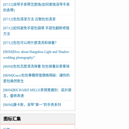
[07/12]
​浪琴手表帶怎麽換(如何更換浪琴手表
的表帶)
[07/12]
​包包清潔方法 古馳包包清潔
[07/12]
如何避免手提包損壞 手提包翻新修復
方法
[07/12]
​包包可以用什麽清洗和保養？
[06/04]
How about Hangzhou Light and Shadow
wedding photography?
[06/04]
包包怎麽清洗保養 包包保養註意事項
[06/04]
​Gucci包包專櫃修復價格揭秘：讓你的
愛包煥然新生
[06/04]
RICHARD MILLE表視覺識別：設計語
言，藝術表達
[06/04]
康卡斯，浪琴“第一”的手表系列
图标汇集